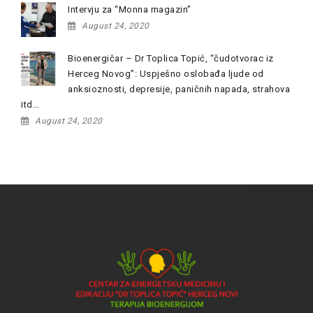
Intervju za “Monna magazin”
August 24, 2020
Bioenergičar – Dr Toplica Topić, “čudotvorac iz
Herceg Novog”: Uspješno oslobađa ljude od
anksioznosti, depresije, paničnih napada, strahova
itd…
August 24, 2020