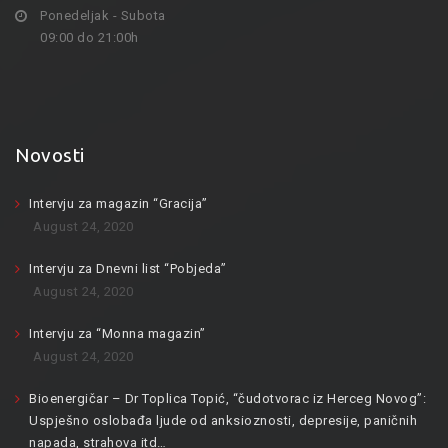
Ponedeljak - Subota
09:00 do 21:00h
Novosti
Intervju za magazin “Gracija”
August 24, 2020
Intervju za Dnevni list “Pobjeda”
August 24, 2020
Intervju za “Monna magazin”
August 24, 2020
Bioenergičar – Dr Toplica Topić, “čudotvorac iz Herceg Novog”:
Uspješno oslobađa ljude od anksioznosti, depresije, paničnih
napada, strahova itd…