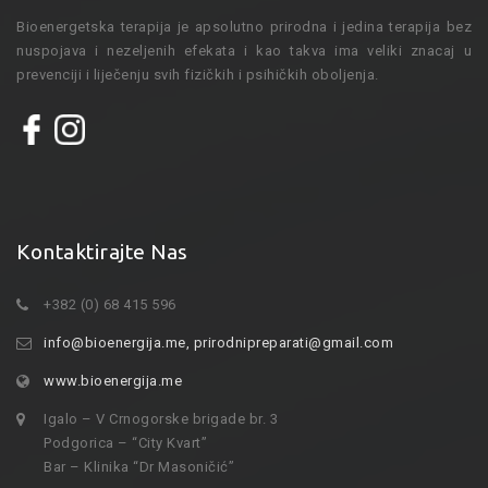
Bioenergetska terapija je apsolutno prirodna i jedina terapija bez
nuspojava i nezeljenih efekata i kao takva ima veliki znacaj u
prevenciji i liječenju svih fizičkih i psihičkih oboljenja.
Kontaktirajte Nas
+382 (0) 68 415 596
info@bioenergija.me
,
prirodnipreparati@gmail.com
www.bioenergija.me
Igalo – V Crnogorske brigade br. 3
Podgorica – “City Kvart”
Bar – Klinika “Dr Masoničić”