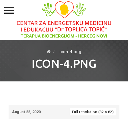
Skip
to
⁄
icon-4.png
content
ICON-4.PNG
August 22, 2020
Full resolution (82 × 82)