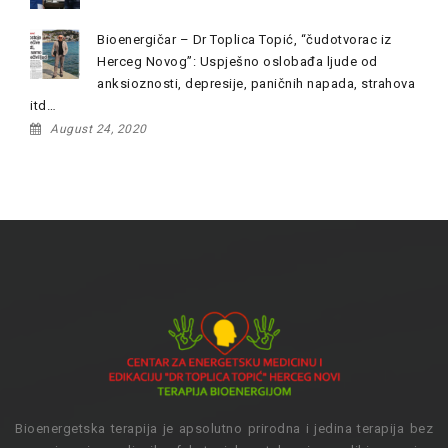
Bioenergičar – Dr Toplica Topić, “čudotvorac iz
Herceg Novog”: Uspješno oslobađa ljude od
anksioznosti, depresije, paničnih napada, strahova
itd…
August 24, 2020
Bioenergetska terapija je apsolutno prirodna i jedina terapija bez