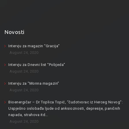
Novosti
Intervju za magazin “Gracija”
August 24, 2020
Intervju za Dnevni list “Pobjeda”
August 24, 2020
Intervju za “Monna magazin”
August 24, 2020
Bioenergičar – Dr Toplica Topić, “čudotvorac iz Herceg Novog”:
Uspješno oslobađa ljude od anksioznosti, depresije, paničnih
napada, strahova itd…
August 24, 2020