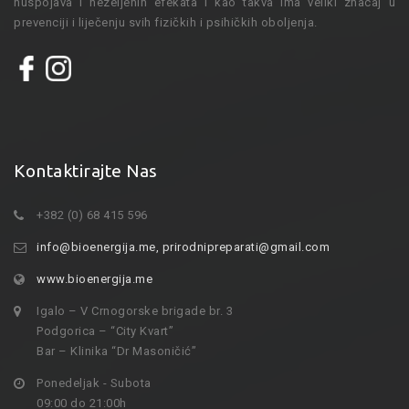
nuspojava i nezeljenih efekata i kao takva ima veliki znacaj u
prevenciji i liječenju svih fizičkih i psihičkih oboljenja.
Kontaktirajte Nas
+382 (0) 68 415 596
info@bioenergija.me
,
prirodnipreparati@gmail.com
www.bioenergija.me
Igalo – V Crnogorske brigade br. 3
Podgorica – “City Kvart”
Bar – Klinika “Dr Masoničić”
Ponedeljak - Subota
09:00 do 21:00h