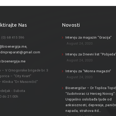
ktirajte Nas
Novosti
 (0) 68 415 596
Intervju za magazin “Gracija”
August 24, 2020
@bioenergija.me
,
odnipreparati@gmail.com
Intervju za Dnevni list “Pobjeda
August 24, 2020
bioenergija.me
o – V Crnogorske brigade br. 3
Intervju za “Monna magazin”
orica – “City Kvart”
August 24, 2020
– Klinika “Dr Masoničić”
Bioenergičar – Dr Toplica Topić
deljak - Subota
“čudotvorac iz Herceg Novog”:
0 do 21:00h
Uspješno oslobađa ljude od
anksioznosti, depresije, paničn
napada, strahova itd…