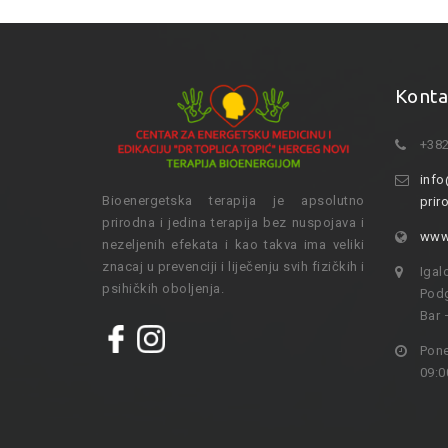
Konta
+382
info
Bioenergetska terapija je apsolutno
prir
prirodna i jedina terapija bez nuspojava i
www.
nezeljenih efekata i kao takva ima veliki
znacaj u prevenciji i liječenju svih fizičkih i
Igal
psihičkih oboljenja.
Podg
Bar 
Pone
09:0