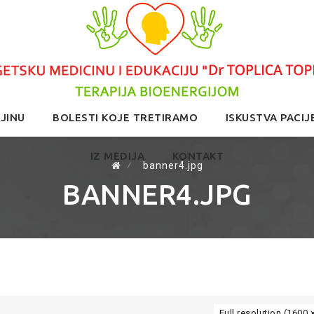
JINU
BOLESTI KOJE TRETIRAMO
ISKUSTVA PACIJ
IZ MEDIJA
KONTAKT
⁄
banner4.jpg
BANNER4.JPG
Full resolution (1600 