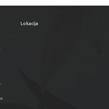
Lokacija
”
,
ih