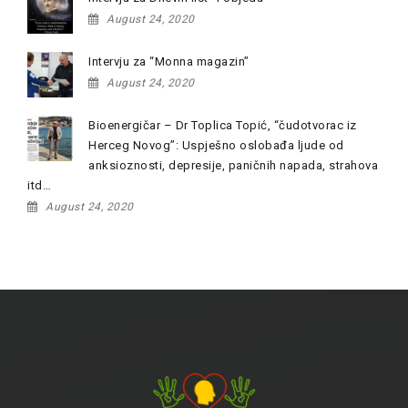
August 24, 2020
Intervju za “Monna magazin”
August 24, 2020
Bioenergičar – Dr Toplica Topić, “čudotvorac iz
Herceg Novog”: Uspješno oslobađa ljude od
anksioznosti, depresije, paničnih napada, strahova
itd…
August 24, 2020