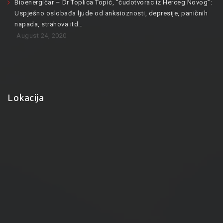
Bioenergičar – Dr Toplica Topić, “čudotvorac iz Herceg Novog”:
Uspješno oslobađa ljude od anksioznosti, depresije, paničnih
napada, strahova itd…
August 24, 2020
Lokacija