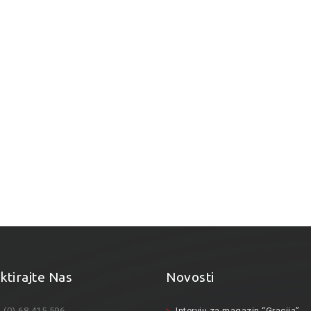
ktirajte Nas
Novosti
 (0) 68 415 596
Intervju za magazin “Gracija”