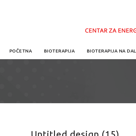
Skip
POČETNA
BIOTERAPIJA
BIOTERAPIJA NA DAL
to
content
Untitled design (15)