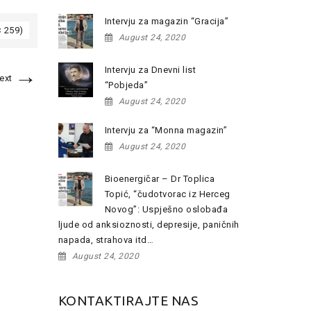
Intervju za magazin “Gracija”
× 259)
August 24, 2020
→
Intervju za Dnevni list
ext
“Pobjeda”
August 24, 2020
Intervju za “Monna magazin”
August 24, 2020
Bioenergičar – Dr Toplica
Topić, “čudotvorac iz Herceg
Novog”: Uspješno oslobađa
ljude od anksioznosti, depresije, paničnih
napada, strahova itd…
August 24, 2020
KONTAKTIRAJTE NAS