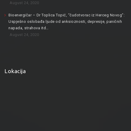
August 24, 2020
Bioenergičar – Dr Toplica Topić, “čudotvorac iz Herceg Novog”:
Uspješno oslobađa ljude od anksioznosti, depresije, paničnih
napada, strahova itd…
August 24, 2020
Lokacija