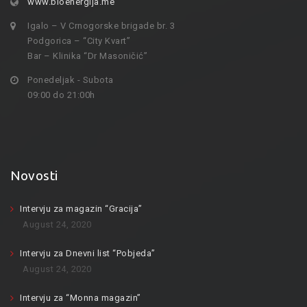
www.bioenergija.me
Igalo – V Crnogorske brigade br. 3
Podgorica – “City Kvart”
Bar – Klinika “Dr Masoničić”
Ponedeljak - Subota
09:00 do 21:00h
Novosti
Intervju za magazin “Gracija”
August 24, 2020
Intervju za Dnevni list “Pobjeda”
August 24, 2020
Intervju za “Monna magazin”