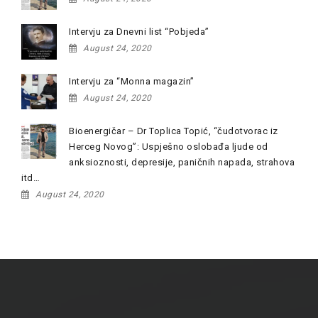
Intervju za Dnevni list “Pobjeda”
August 24, 2020
Intervju za “Monna magazin”
August 24, 2020
Bioenergičar – Dr Toplica Topić, “čudotvorac iz
Herceg Novog”: Uspješno oslobađa ljude od
anksioznosti, depresije, paničnih napada, strahova
itd…
August 24, 2020