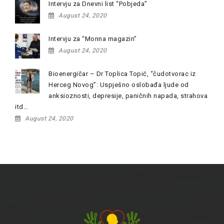
Intervju za Dnevni list “Pobjeda”
August 24, 2020
Intervju za “Monna magazin”
August 24, 2020
Bioenergičar – Dr Toplica Topić, “čudotvorac iz
Herceg Novog”: Uspješno oslobađa ljude od
anksioznosti, depresije, paničnih napada, strahova
itd…
August 24, 2020