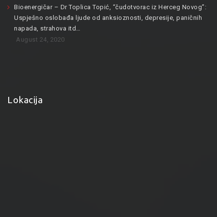
Bioenergičar – Dr Toplica Topić, “čudotvorac iz Herceg Novog”:
Uspješno oslobađa ljude od anksioznosti, depresije, paničnih
napada, strahova itd…
August 24, 2020
Lokacija