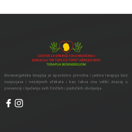
Bioenergetska terapija je apsolutno prirodna i jedina terapija bez
nuspojava i nezeljenih efekata i kao takva ima veliki znacaj u
prevenciji i liječenju svih fizičkih i psihičkih oboljenja.