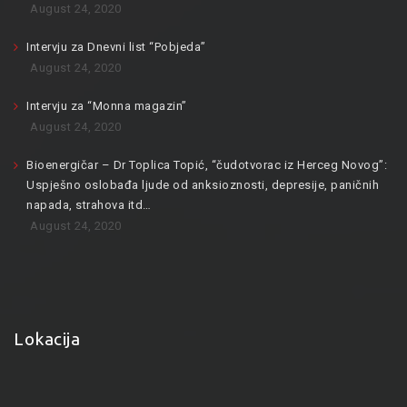
August 24, 2020
Intervju za Dnevni list “Pobjeda”
August 24, 2020
Intervju za “Monna magazin”
August 24, 2020
Bioenergičar – Dr Toplica Topić, “čudotvorac iz Herceg Novog”:
Uspješno oslobađa ljude od anksioznosti, depresije, paničnih
napada, strahova itd…
August 24, 2020
Lokacija