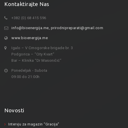
Kontaktirajte Nas
+382 (0) 68 415 596
info@bioenergija.me
,
prirodnipreparati@gmail.com
www.bioenergija.me
Igalo – V Crnogorske brigade br. 3
Podgorica – “City Kvart”
Bar – Klinika “Dr Masoničić”
Ponedeljak - Subota
09:00 do 21:00h
Novosti
Intervju za magazin “Gracija”