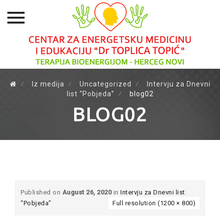
Skip
⁄
Iz medija
⁄
Uncategorized
⁄
Intervju za Dnevni
to
list “Pobjeda”
⁄
blog02
content
BLOG02
Published on
August 26, 2020
in
Intervju za Dnevni list
“Pobjeda”
Full resolution (1200 × 800)