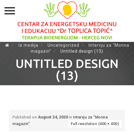
Skip
⁄
Iz medija
⁄
Uncategorized
⁄
Intervju za “Monna
magazin”
⁄
Untitled design (13)
to
content
UNTITLED DESIGN
(13)
Published on
August 24, 2020
in
Intervju za “Monna
magazin”
Full resolution (400 × 400)