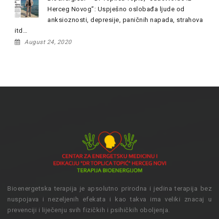
Herceg Novog”: Uspješno oslobađa ljude od
anksioznosti, depresije, paničnih napada, strahova
itd…
August 24, 2020
Bioenergetska terapija je apsolutno prirodna i jedina terapija bez
nuspojava i nezeljenih efekata i kao takva ima veliki znacaj u
prevenciji i liječenju svih fizičkih i psihičkih oboljenja.