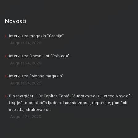
Novosti
Intervju za magazin “Gracija”
August 24, 2020
Intervju za Dnevni list “Pobjeda”
August 24, 2020
Intervju za “Monna magazin”
August 24, 2020
Bioenergičar – Dr Toplica Topić, “čudotvorac iz Herceg Novog”:
Uspješno oslobađa ljude od anksioznosti, depresije, paničnih
napada, strahova itd…
August 24, 2020