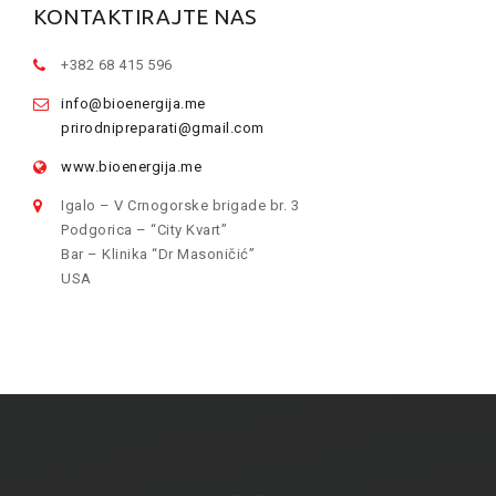
KONTAKTIRAJTE NAS
+382 68 415 596
info@bioenergija.me
prirodnipreparati@gmail.com
www.bioenergija.me
Igalo – V Crnogorske brigade br. 3
Podgorica – “City Kvart”
Bar – Klinika “Dr Masoničić”
USA