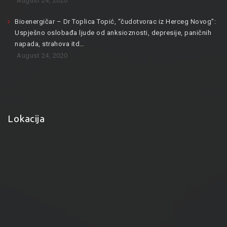
August 24, 2020
Bioenergičar – Dr Toplica Topić, “čudotvorac iz Herceg Novog”:
Uspješno oslobađa ljude od anksioznosti, depresije, paničnih
napada, strahova itd…
August 24, 2020
Lokacija