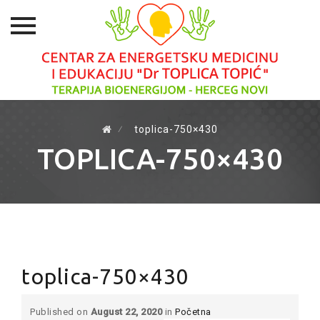
Skip
to
⁄
toplica-750×430
content
TOPLICA-750×430
toplica-750×430
Published on
August 22, 2020
in
Početna