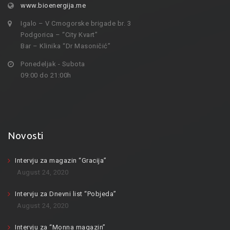
www.bioenergija.me
Igalo – V Crnogorske brigade br. 3
Podgorica – “City Kvart”
Bar – Klinika “Dr Masoničić”
Ponedeljak - Subota
09:00 do 21:00h
Novosti
Intervju za magazin “Gracija”
August 24, 2020
Intervju za Dnevni list “Pobjeda”
August 24, 2020
Intervju za “Monna magazin”