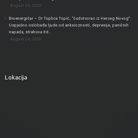
August 24, 2020
Bioenergičar – Dr Toplica Topić, “čudotvorac iz Herceg Novog”:
Uspješno oslobađa ljude od anksioznosti, depresije, paničnih
napada, strahova itd…
August 24, 2020
Lokacija