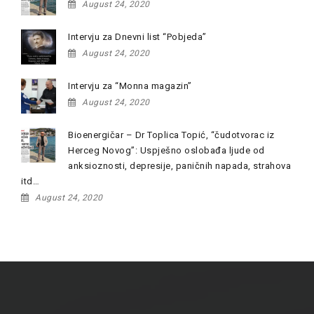
August 24, 2020
Intervju za Dnevni list “Pobjeda”
August 24, 2020
Intervju za “Monna magazin”
August 24, 2020
Bioenergičar – Dr Toplica Topić, “čudotvorac iz
Herceg Novog”: Uspješno oslobađa ljude od
anksioznosti, depresije, paničnih napada, strahova
itd…
August 24, 2020