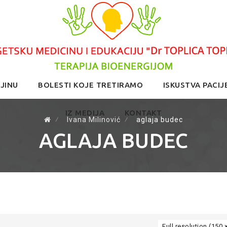
JINU
BOLESTI KOJE TRETIRAMO
ISKUSTVA PACIJ
IZ MEDIJA
KONTAKT
⁄
Ivana Milinović
⁄
aglaja budec
AGLAJA BUDEC
Full resolution (150 