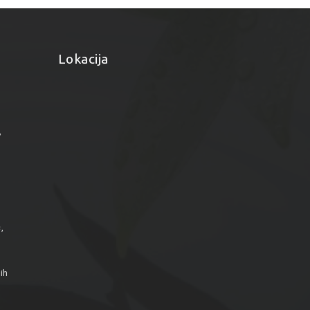
Lokacija
”
,
ih