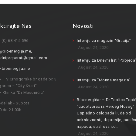
ktirajte Nas
Novosti
 (0) 68 415 596
Intervju za magazin “Gracija”
August 24, 2020
@bioenergija.me
,
odnipreparati@gmail.com
Intervju za Dnevni list “Pobjeda
August 24, 2020
bioenergija.me
o – V Crnogorske brigade br. 3
Intervju za “Monna magazin”
orica – “City Kvart”
August 24, 2020
– Klinika “Dr Masoničić”
Bioenergičar – Dr Toplica Topić
deljak - Subota
“čudotvorac iz Herceg Novog”:
0 do 21:00h
Uspješno oslobađa ljude od
anksioznosti, depresije, paničn
napada, strahova itd…
August 24, 2020