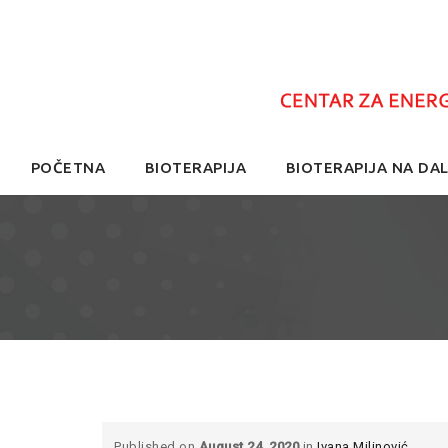
Skip
POČETNA
BIOTERAPIJA
BIOTERAPIJA NA DAL
to
content
Published on
August 24, 2020
in
Ivana Milinović