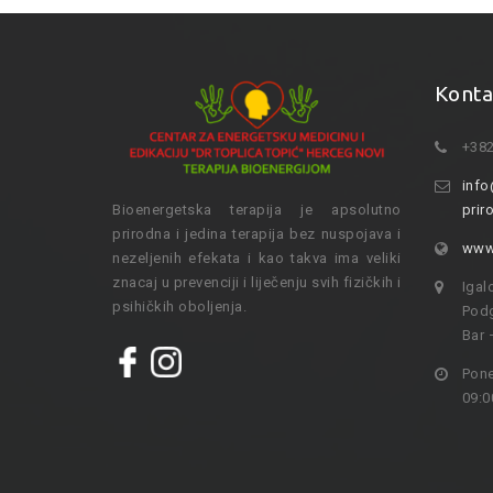
Konta
+382
info
Bioenergetska terapija je apsolutno
prir
prirodna i jedina terapija bez nuspojava i
www.
nezeljenih efekata i kao takva ima veliki
znacaj u prevenciji i liječenju svih fizičkih i
Igal
psihičkih oboljenja.
Podg
Bar 
Pone
09:0