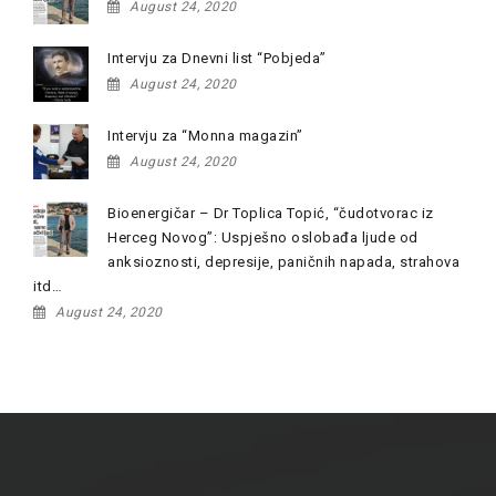
August 24, 2020
Intervju za Dnevni list “Pobjeda”
August 24, 2020
Intervju za “Monna magazin”
August 24, 2020
Bioenergičar – Dr Toplica Topić, “čudotvorac iz
Herceg Novog”: Uspješno oslobađa ljude od
anksioznosti, depresije, paničnih napada, strahova
itd…
August 24, 2020