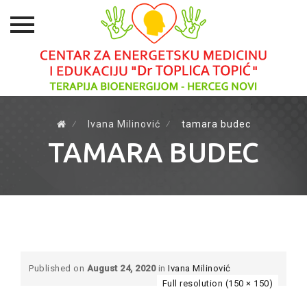
Skip
to
⁄
Ivana Milinović
⁄
tamara budec
content
TAMARA BUDEC
Published on
August 24, 2020
in
Ivana Milinović
Full resolution (150 × 150)