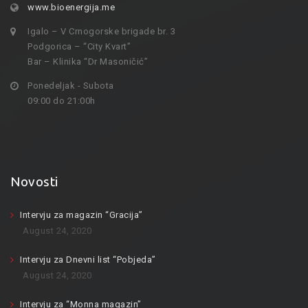
www.bioenergija.me
Igalo – V Crnogorske brigade br. 3
Podgorica – “City Kvart”
Bar – Klinika “Dr Masoničić”
Ponedeljak - Subota
09:00 do 21:00h
Novosti
Intervju za magazin “Gracija”
August 24, 2020
Intervju za Dnevni list “Pobjeda”
August 24, 2020
Intervju za “Monna magazin”