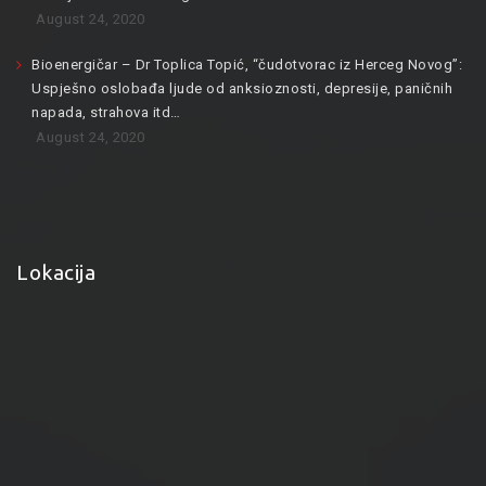
August 24, 2020
Bioenergičar – Dr Toplica Topić, “čudotvorac iz Herceg Novog”:
Uspješno oslobađa ljude od anksioznosti, depresije, paničnih
napada, strahova itd…
August 24, 2020
Lokacija