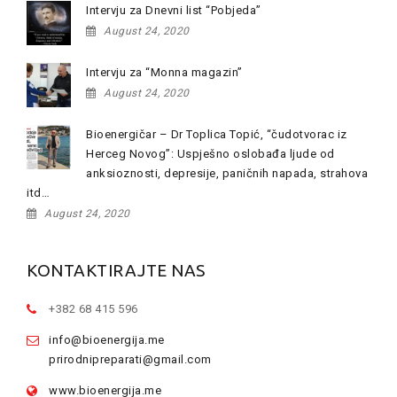
Intervju za Dnevni list “Pobjeda”
August 24, 2020
Intervju za “Monna magazin”
August 24, 2020
Bioenergičar – Dr Toplica Topić, “čudotvorac iz
Herceg Novog”: Uspješno oslobađa ljude od
anksioznosti, depresije, paničnih napada, strahova
itd…
August 24, 2020
KONTAKTIRAJTE NAS
+382 68 415 596
info@bioenergija.me
prirodnipreparati@gmail.com
www.bioenergija.me