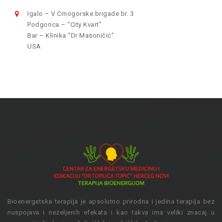
Igalo – V Crnogorske brigade br. 3
Podgorica – “City Kvart”
Bar – Klinika “Dr Masoničić”
USA
Bioenergetska terapija je apsolutno prirodna i jedina terapija bez
nuspojava i nezeljenih efekata i kao takva ima veliki znacaj u