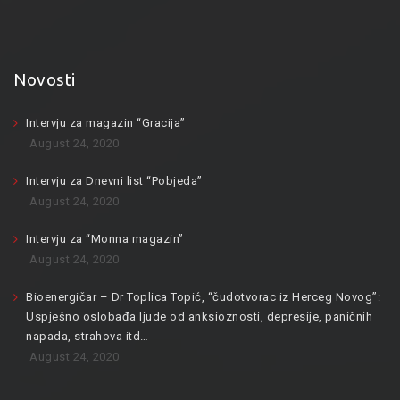
Novosti
Intervju za magazin “Gracija”
August 24, 2020
Intervju za Dnevni list “Pobjeda”
August 24, 2020
Intervju za “Monna magazin”
August 24, 2020
Bioenergičar – Dr Toplica Topić, “čudotvorac iz Herceg Novog”:
Uspješno oslobađa ljude od anksioznosti, depresije, paničnih
napada, strahova itd…
August 24, 2020