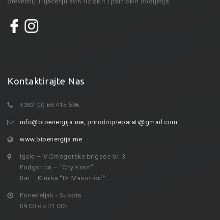
prevenciji i liječenju svih fizičkih i psihičkih oboljenja.
Kontaktirajte Nas
+382 (0) 68 415 596
info@bioenergija.me
,
prirodnipreparati@gmail.com
www.bioenergija.me
Igalo – V Crnogorske brigade br. 3
Podgorica – “City Kvart”
Bar – Klinika “Dr Masoničić”
Ponedeljak - Subota
09:00 do 21:00h