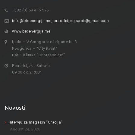
+382 (0) 68 415 596
info@bioenergija.me
,
prirodnipreparati@gmail.com
www.bioenergija.me
Igalo – V Crnogorske brigade br. 3
Podgorica – “City Kvart”
Bar – Klinika “Dr Masoničić”
Ponedeljak - Subota
09:00 do 21:00h
Novosti
Intervju za magazin “Gracija”
August 24, 2020