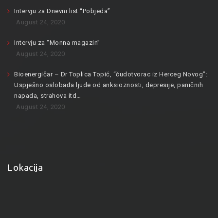
Intervju za Dnevni list “Pobjeda”
August 24, 2020
Intervju za “Monna magazin”
August 24, 2020
Bioenergičar – Dr Toplica Topić, “čudotvorac iz Herceg Novog”:
Uspješno oslobađa ljude od anksioznosti, depresije, paničnih
napada, strahova itd…
August 24, 2020
Lokacija