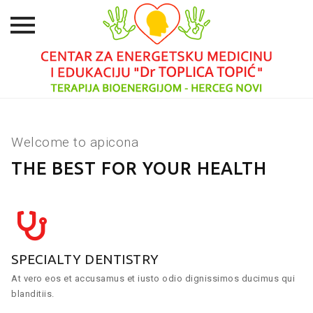
Skip
to
content
Welcome to apicona
THE BEST FOR YOUR HEALTH
SPECIALTY DENTISTRY
At vero eos et accusamus et iusto odio dignissimos ducimus qui
blanditiis.