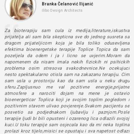
Branka Čelanović Ilijanić
Ilibo Design Architects
Za bioterapiju sam cula iz medija,literature,iskustva
prijatelja ali sam bila skepticna sve do jednog susreta sa
dragom prijateljicom koja je bila toliko odusevljena
efektima bioenergetske terapije Toplice Topica da sam
pozeljela da odem i ja i licno se uvjerim.Moram da
napomenem da nisam imala nekih fizickih ni psihickih
problema osim stresova svakodnevnice.Ne ocekujuci
nesto spektakularno otisla sam na zakazanu terapiju. Cim
sam usla u prostoriju kao da sam usla u neku drugu
sferu.Zapljusnuo me val pozitivne energije,prijatne
atmosfere a narociti dojam na mene je ostavio
bioenergeticar Toplica koji je svojim toplim pogledom i
pozitivnim stavom ulivao povjerenje.Svakom pacijentu se
posvetio sa podjednakom ljubavlju i paznjom.Posle
terapije ljudi bi bili opusteni i ozarenog lica odlazili svojoj
kuci.U toku terapije sam osjecala kao da mi neka toplina
prolazi kroz tijelo,misici se opustaju i sva napetost odlazi