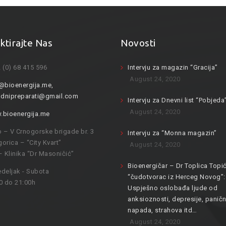
ktirajte Nas
Novosti
 (0) 68 415 596
Intervju za magazin “Gracija”
August 24, 2020
@bioenergija.me
,
odnipreparati@gmail.com
Intervju za Dnevni list “Pobjeda
August 24, 2020
bioenergija.me
o – V Crnogorske brigade br. 3
Intervju za “Monna magazin”
orica – “City Kvart”
August 24, 2020
– Klinika “Dr Masoničić”
Bioenergičar – Dr Toplica Topić
deljak - Subota
“čudotvorac iz Herceg Novog”:
0 do 21:00h
Uspješno oslobađa ljude od
anksioznosti, depresije, paničn
napada, strahova itd…
August 24, 2020