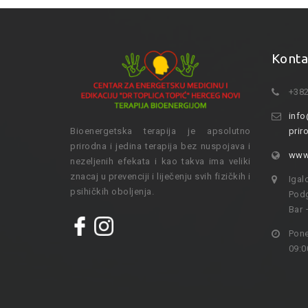
Konta
+382
info
Bioenergetska terapija je apsolutno
prir
prirodna i jedina terapija bez nuspojava i
www.
nezeljenih efekata i kao takva ima veliki
znacaj u prevenciji i liječenju svih fizičkih i
Igal
psihičkih oboljenja.
Podg
Bar 
Pone
09:0