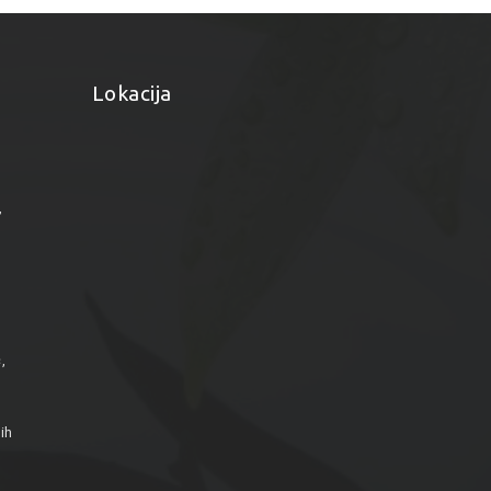
Lokacija
”
,
ih