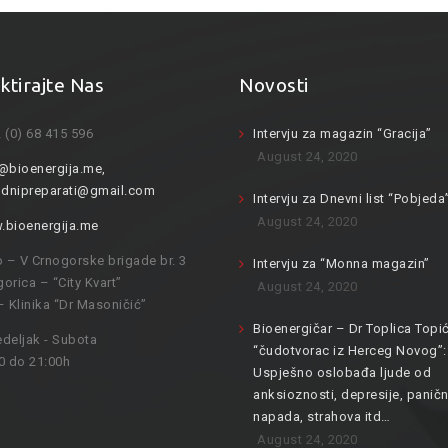
ktirajte Nas
Novosti
 (0) 68 415 596
Intervju za magazin “Gracija”
August 24, 2020
@bioenergija.me
,
odnipreparati@gmail.com
Intervju za Dnevni list “Pobjeda
August 24, 2020
bioenergija.me
o – V Crnogorske brigade br. 3
Intervju za “Monna magazin”
orica – “City Kvart”
August 24, 2020
– Klinika “Dr Masoničić”
Bioenergičar – Dr Toplica Topić
deljak - Subota
“čudotvorac iz Herceg Novog”:
0 do 21:00h
Uspješno oslobađa ljude od
anksioznosti, depresije, paničn
napada, strahova itd…
August 24, 2020