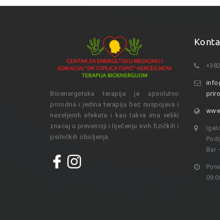
Konta
+382
info
Bioenergetska terapija je apsolutno
prir
prirodna i jedina terapija bez nuspojava i
www.
nezeljenih efekata i kao takva ima veliki
znacaj u prevenciji i liječenju svih fizičkih i
Igal
psihičkih oboljenja.
Podg
Bar 
Pone
09:0