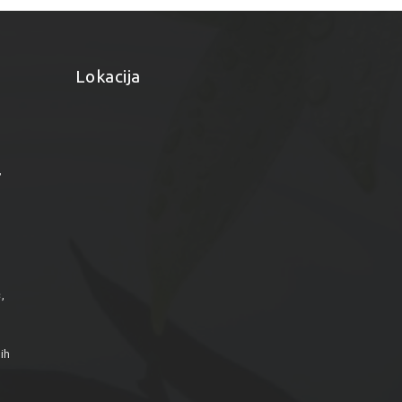
Lokacija
”
,
ih