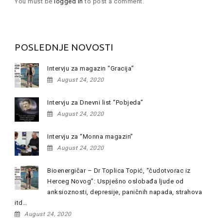
You must be
logged in
to post a comment.
POSLEDNJE NOVOSTI
Intervju za magazin “Gracija”
August 24, 2020
Intervju za Dnevni list “Pobjeda”
August 24, 2020
Intervju za “Monna magazin”
August 24, 2020
Bioenergičar – Dr Toplica Topić, “čudotvorac iz
Herceg Novog”: Uspješno oslobađa ljude od
anksioznosti, depresije, paničnih napada, strahova
itd…
August 24, 2020