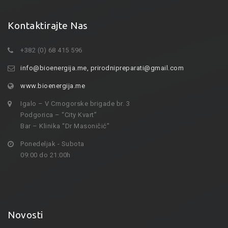
Kontaktirajte Nas
+382 (0) 68 415 596
info@bioenergija.me
,
prirodnipreparati@gmail.com
www.bioenergija.me
Igalo – V Crnogorske brigade br. 3
Podgorica – “City Kvart”
Bar – Klinika “Dr Masoničić”
Ponedeljak - Subota
09:00 do 21:00h
Novosti