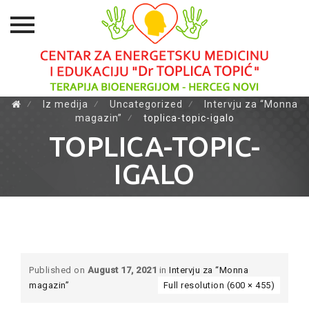
Skip
⁄
Iz medija
⁄
Uncategorized
⁄
Intervju za “Monna
magazin”
⁄
toplica-topic-igalo
to
content
TOPLICA-TOPIC-
IGALO
Published on
August 17, 2021
in
Intervju za “Monna
magazin”
Full resolution (600 × 455)