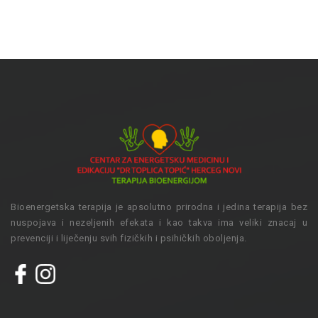
Bioenergetska terapija je apsolutno prirodna i jedina terapija bez
nuspojava i nezeljenih efekata i kao takva ima veliki znacaj u
prevenciji i liječenju svih fizičkih i psihičkih oboljenja.